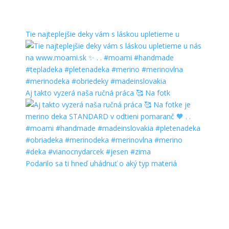
Tie najteplejšie deky vám s láskou upletieme u
Aj takto vyzerá naša ručná práca 🥰 Na fotk
Podarilo sa ti hneď uhádnuť o aký typ materiá