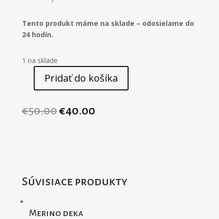
Tento produkt máme na sklade – odosielame do
24 hodín.
1 na sklade
Pridať do košíka
množstvo
Merino
deka
€
50.00
€
40.00
KID
60x70cm
-
citrónová
Súvisiace produkty
Merino deka