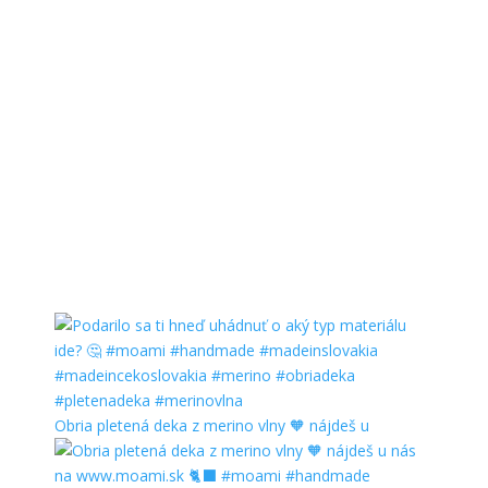
Obria pletená deka z merino vlny 🧡 nájdeš u