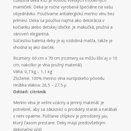
Luxusná deka KID je voľbou všetkých moderných
mamičiek. Deka je ručne vyrobená špeciálne na vašu
objednávku. Používame antialergickú merino vlnu bez
prímesí. Deka sa používa najmä ako dekorácia v
kočiariku alebo detskej izbičke. Je mäkučká, pružná a
zároveň elegantná.
Súčasťou balenia deky je aj ozdobná mašľa, takže je
vhodná aj ako darček.
Rozmery: 60 cm x 70 cm (rozmery sa môžu líšiť aj o 10
cm, nakoľko je vlna pružný materiál)
Váha: 0,7 kg – 1,1 kg
Zloženie: 100% merino vlna európskeho pôvodu
Hrúbka vlákna: 26,5 – 27,5 µ
Odtieň: citrónik
Merino vlna je veľmi vzácny a jemný materiál. Je
potrebné, aby sa zákazníci o produkty starali a narábali
s nimi opatrne. Púšťanie chĺpkov je prirodzený jav,
ktorý časom prestane. Deky majú predovšetkým
dekoračný účel.