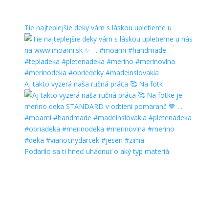
Tie najteplejšie deky vám s láskou upletieme u
Aj takto vyzerá naša ručná práca 🥰 Na fotk
Podarilo sa ti hneď uhádnuť o aký typ materiá