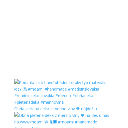
Obria pletená deka z merino vlny 🧡 nájdeš u