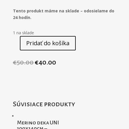
Tento produkt máme na sklade – odosielame do
24 hodín.
1 na sklade
Pridať do košíka
množstvo
Merino
deka
€
50.00
€
40.00
KID
60x70cm
-
prírodná
biela
Súvisiace produkty
Merino deka UNI
100x140cm –