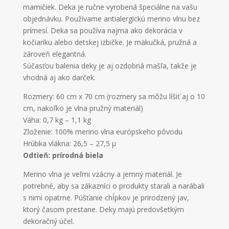
mamičiek. Deka je ručne vyrobená špeciálne na vašu
objednávku. Používame antialergickú merino vlnu bez
prímesí. Deka sa používa najmä ako dekorácia v
kočiariku alebo detskej izbičke. Je mäkučká, pružná a
zároveň elegantná.
Súčasťou balenia deky je aj ozdobná mašľa, takže je
vhodná aj ako darček.
Rozmery: 60 cm x 70 cm (rozmery sa môžu líšiť aj o 10
cm, nakoľko je vlna pružný materiál)
Váha: 0,7 kg – 1,1 kg
Zloženie: 100% merino vlna európskeho pôvodu
Hrúbka vlákna: 26,5 – 27,5 µ
Odtieň: prírodná biela
Merino vlna je veľmi vzácny a jemný materiál. Je
potrebné, aby sa zákazníci o produkty starali a narábali
s nimi opatrne. Púšťanie chĺpkov je prirodzený jav,
ktorý časom prestane. Deky majú predovšetkým
dekoračný účel.