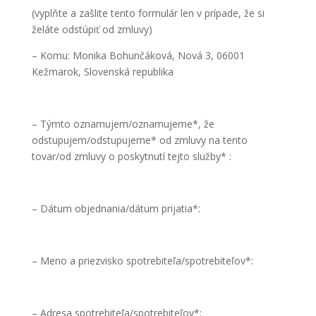
(vyplňte a zašlite tento formulár len v prípade, že si
želáte odstúpiť od zmluvy)
– Komu: Monika Bohunčáková, Nová 3, 06001
Kežmarok, Slovenská republika
– Týmto oznamujem/oznamujeme*, že
odstupujem/odstupujeme* od zmluvy na tento
tovar/od zmluvy o poskytnutí tejto služby* :
– Dátum objednania/dátum prijatia*:
– Meno a priezvisko spotrebiteľa/spotrebiteľov*:
– Adresa spotrebiteľa/spotrebiteľov*: