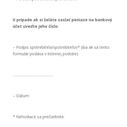
V prípade ak si želáte zaslať peniaze na bankový
účet uveďte jeho číslo:
– Podpis spotrebiteľa/spotrebiteľov* (iba ak sa tento
formulár podáva v listinnej podobe)
…………………………………
– Dátum:
* Nehodiace sa prečiarknite.