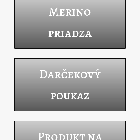
Merino
priadza
Darčekový
poukaz
Produkt na