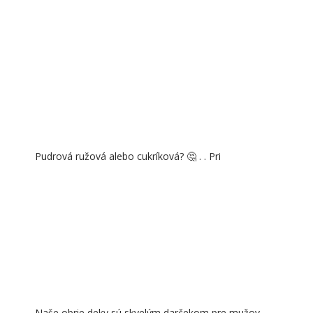
Pudrová ružová alebo cukríková? 🤔 . . Pri
Naše obrie deky sú skvelým darčekom pre mužov