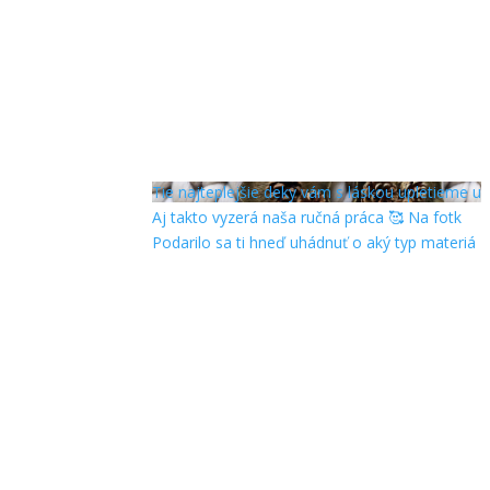
Tie najteplejšie deky vám s láskou upletieme u
Aj takto vyzerá naša ručná práca 🥰 Na fotk
Podarilo sa ti hneď uhádnuť o aký typ materiá