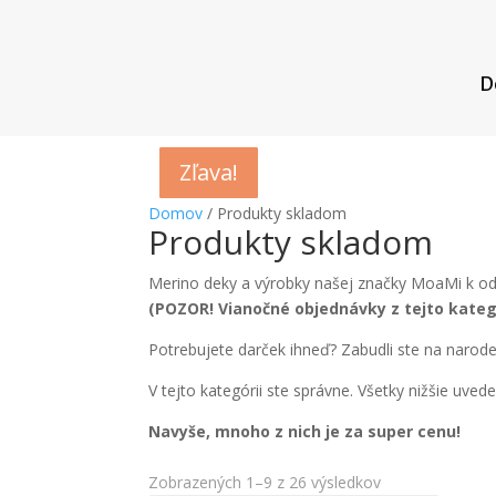
D
Zľava!
Zľava!
Zľava!
Zľava!
Zľava!
Zľava!
Zľava!
Zľava!
Zľava!
Domov
/ Produkty skladom
Produkty skladom
Merino deky a výrobky našej značky MoaMi k od
(POZOR! Vianočné objednávky z tejto kategó
Potrebujete darček ihneď? Zabudli ste na narode
V tejto kategórii ste správne. Všetky nižšie uv
Navyše, mnoho z nich je za super cenu!
Zobrazených 1–9 z 26 výsledkov